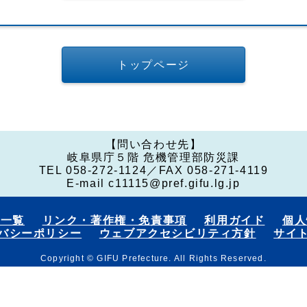
トップページ
【問い合わせ先】
岐阜県庁５階 危機管理部防災課
TEL 058-272-1124
／
FAX 058-271-4119
E-mail c11115@pref.gifu.lg.jp
号一覧
リンク・著作権・免責事項
利用ガイド
個人
バシーポリシー
ウェブアクセシビリティ方針
サイ
Copyright © GIFU Prefecture. All Rights Reserved.